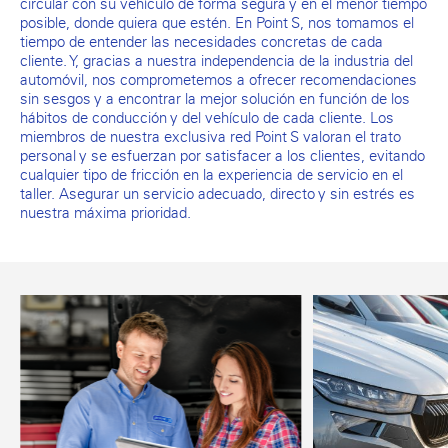
circular con su vehículo de forma segura y en el menor tiempo
posible, donde quiera que estén. En Point S, nos tomamos el
tiempo de entender las necesidades concretas de cada
cliente. Y, gracias a nuestra independencia de la industria del
automóvil, nos comprometemos a ofrecer recomendaciones
sin sesgos y a encontrar la mejor solución en función de los
hábitos de conducción y del vehículo de cada cliente. Los
miembros de nuestra exclusiva red Point S valoran el trato
personal y se esfuerzan por satisfacer a los clientes, evitando
cualquier tipo de fricción en la experiencia de servicio en el
taller. Asegurar un servicio adecuado, directo y sin estrés es
nuestra máxima prioridad.